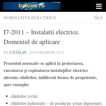
Skip to content
NORMATIVE ELECTRICE
0
I7-2011 – Instalatii electrice.
Domeniul de aplicare
BY
CĂTĂLIN
·
28 NOIEMBRIE 2019
Prezentul normativ se aplică la proiectarea,
executarea și exploatarea instalațiilor electrice
aferente clădirilor, indiferent forma de proprietate,
spre exemplu:
clădirilor civile;
clădirilor industriale – de producție și/sau depozitare;