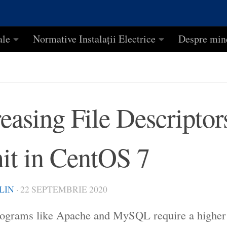
ale
Normative Instalații Electrice
Despre min
reasing File Descripto
it in CentOS 7
LIN
·
22 SEPTEMBRIE 2020
grams like Apache and MySQL require a higher n