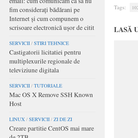
email: cum comunicăm ca să nu
Tags:
10
fim consideraţi bădărani pe
Internet şi cum compunem o
scrisoare electronică uşor de citit
LASĂ 
SERVICII
/
STIRI TEHNICE
Castigatorii licitatiei pentru
multiplexurile regionale de
televiziune digitala
SERVICII
/
TUTORIALE
Mac OS X Remove SSH Known
Host
LINUX
/
SERVICII
/
ZI DE ZI
Creare partitie CentOS mai mare
de 2TB