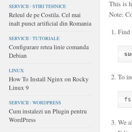
This is 
SERVICII
/
STIRI TEHNICE
Note: C
Releul de pe Costila. Cel mai
inalt punct artificial din Romania
Find 
SERVICII
/
TUTORIALE
Configurare retea linie comanda
su
Debian
LINUX
To in
How To Install Nginx on Rocky
Linux 9
fs
SERVICII
/
WORDPRESS
Cum instalezi un Plugin pentru
WordPress
We al