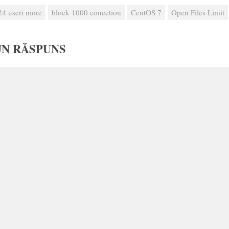
24 useri more
block 1000 conection
CentOS 7
Open Files Limit
UN RĂSPUNS