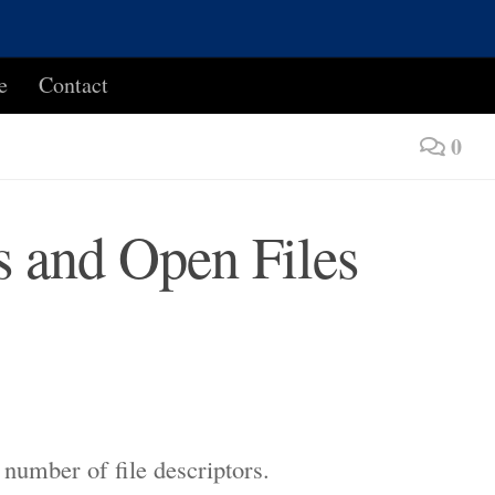
e
Contact
0
rs and Open Files
umber of file descriptors.