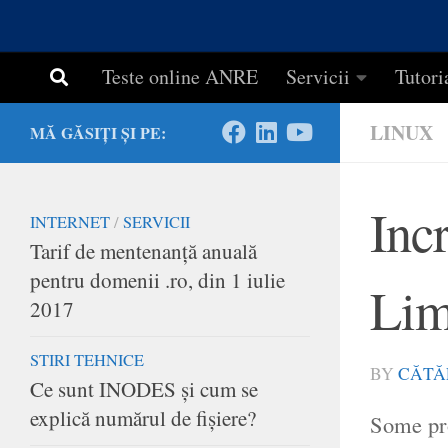
Teste online ANRE
Servicii
Tutori
LINUX
MĂ GĂSIȚI ȘI PE:
Inc
INTERNET
/
SERVICII
Tarif de mentenanță anuală
pentru domenii .ro, din 1 iulie
Lim
2017
STIRI TEHNICE
BY
CĂTĂ
Ce sunt INODES și cum se
explică numărul de fișiere?
Some pro