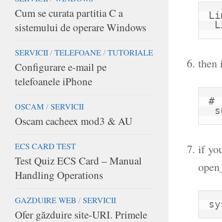
Cum se curata partitia C a
Li
 
sistemului de operare Windows
SERVICII
/
TELEFOANE
/
TUTORIALE
then 
Configurare e-mail pe
telefoanele iPhone
# 
OSCAM
/
SERVICII
 
Oscam cacheex mod3 & AU
ECS CARD TEST
if y
Test Quiz ECS Card – Manual
open_
Handling Operations
GAZDUIRE WEB
/
SERVICII
sy
Ofer găzduire site-URI. Primele