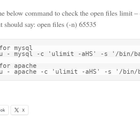
he below command to check the open files limit –
t should say: open files (-n) 65535
for mysql

for apache

su - apache -c 'ulimit -aHS' -s '/bin/
ook
X