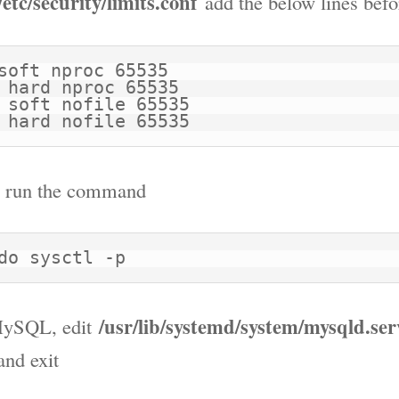
/etc/security/limits.conf
add the below lines befo
soft nproc 65535

* hard nofile 65535
, run the command
do sysctl -p
/usr/lib/systemd/system/mysqld.se
MySQL, edit
and exit