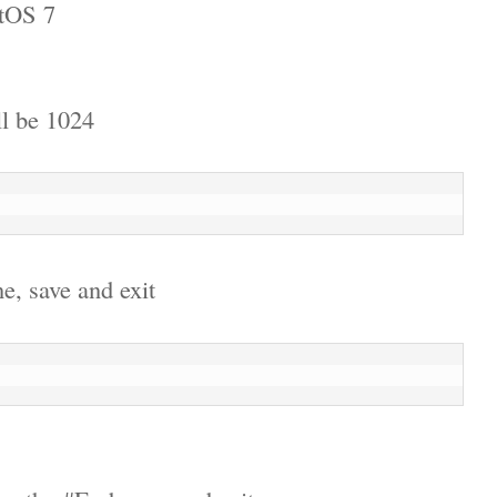
ntOS 7
ll be 1024
e, save and exit