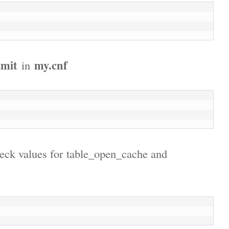
imit
my.cnf
in
ck values for table_open_cache and