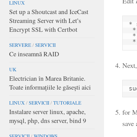
Edit
LINUX
Set up a Shoutcast and IceCast
Streaming Server with Let’s
* 
Encrypt SSL with Certbot
 * hard nproc 65535

 * soft nofile 65535

 
SERVERE
/
SERVICII
Ce inseamnă RAID
Next
UK
Electrician în Marea Britanie.
Toate informaţiile le găseşti aici
su
LINUX
/
SERVICII
/
TUTORIALE
Instalare server linux, apache,
for 
mysql, php, dns server, bind 9
save 
SERVICII
/
WINDOWS