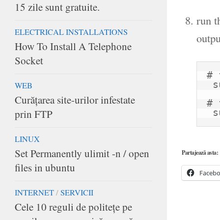
15 zile sunt gratuite.
run t
ELECTRICAL INSTALLATIONS
outpu
How To Install A Telephone
Socket
# 
 su - mysql -c 'ulimit -aHS' -s '/bin/bash'

WEB
Curățarea site-urilor infestate
# 
prin FTP
 
LINUX
Set Permanently ulimit -n / open
Partajează asta:
files in ubuntu
Faceb
INTERNET
/
SERVICII
Cele 10 reguli de politeţe pe