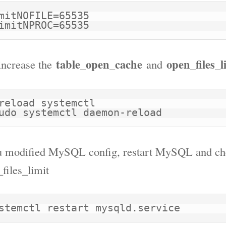
mitNOFILE=65535

LimitNPROC=65535
table_open_cache
open_files_l
increase the
and
reload systemctl

sudo systemctl daemon-reload
ou modified MySQL config, restart MySQL and che
files_limit
stemctl restart mysqld.service