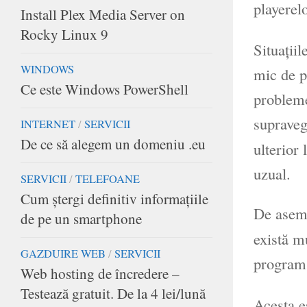
playerelo
Install Plex Media Server on
Rocky Linux 9
Situaţii
WINDOWS
mic de p
Ce este Windows PowerShell
probleme
supraveg
INTERNET
/
SERVICII
De ce să alegem un domeniu .eu
ulterior 
uzual.
SERVICII
/
TELEFOANE
Cum ştergi definitiv informaţiile
De aseme
de pe un smartphone
există m
GAZDUIRE WEB
/
SERVICII
program 
Web hosting de încredere –
Testează gratuit. De la 4 lei/lună
Acesta e