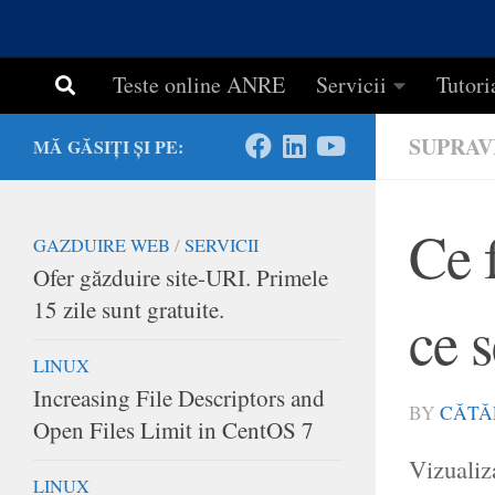
Teste online ANRE
Servicii
Tutori
SUPRAV
MĂ GĂSIȚI ȘI PE:
Ce f
GAZDUIRE WEB
/
SERVICII
Ofer găzduire site-URI. Primele
15 zile sunt gratuite.
ce 
LINUX
Increasing File Descriptors and
BY
CĂTĂ
Open Files Limit in CentOS 7
Vizualiza
LINUX