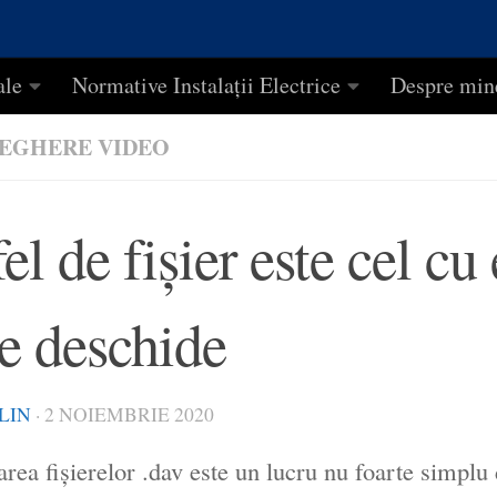
ale
Normative Instalații Electrice
Despre min
EGHERE VIDEO
el de fişier este cel c
se deschide
LIN
·
2 NOIEMBRIE 2020
rea fişierelor .dav este un lucru nu foarte simplu 