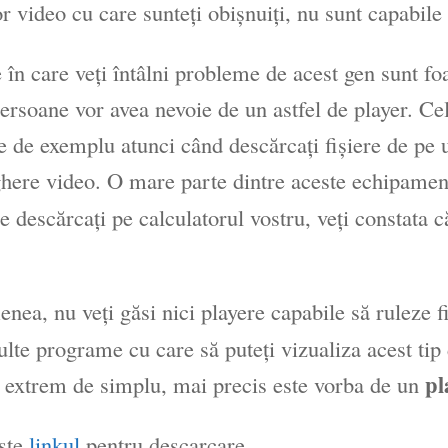
r video cu care sunteţi obişnuiţi, nu sunt capabile
le în care veţi întâlni probleme de acest gen sunt f
ersoane vor avea nevoie de un astfel de player. Ce
 de exemplu atunci când descărcaţi fişiere de pe u
here video. O mare parte dintre aceste echipamen
le descărcaţi pe calculatorul vostru, veţi constata
nea, nu veţi găsi nici playere capabile să ruleze f
ulte programe cu care să puteţi vizualiza acest tip 
pl
extrem de simplu, mai precis este vorba de un
ste
linkul
pentru descarcare.