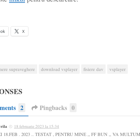
ook
X
mere supraveghere
download vsplayer
fisiere dav
vsplayer
PONSES
ments
2
Pingbacks
0
rila
18 februarie 2023 la 15:34
I 18.FEB . 2023 .. TESTAT , PENTRU MINE ,, FF BUN ,, VA MULTU