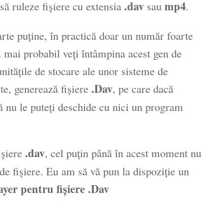
.dav
mp4
 să ruleze fişiere cu extensia
sau
.
oarte puţine, în practică doar un număr foarte
l mai probabil veţi întâmpina acest gen de
nităţile de stocare ale unor sisteme de
.Dav
te, generează fişiere
, pe care dacă
 că nu le puteţi deschide cu nici un program
.dav
işiere
, cel puţin până în acest moment nu
de fişiere. Eu am să vă pun la dispoziţie un
ayer pentru fişiere .Dav