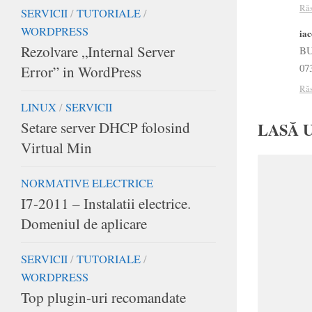
Ră
SERVICII
/
TUTORIALE
/
WORDPRESS
ia
Rezolvare „Internal Server
BU
07
Error” in WordPress
Ră
LINUX
/
SERVICII
Setare server DHCP folosind
LASĂ 
Virtual Min
NORMATIVE ELECTRICE
I7-2011 – Instalatii electrice.
Domeniul de aplicare
SERVICII
/
TUTORIALE
/
WORDPRESS
Top plugin-uri recomandate