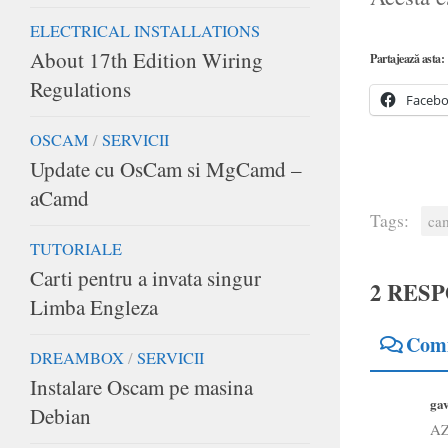
ELECTRICAL INSTALLATIONS
About 17th Edition Wiring
Partajează asta:
Regulations
Faceb
OSCAM
/
SERVICII
Update cu OsCam si MgCamd –
aCamd
Tags:
ca
TUTORIALE
Carti pentru a invata singur
2 RES
Limba Engleza
Com
DREAMBOX
/
SERVICII
Instalare Oscam pe masina
gav
Debian
AZ