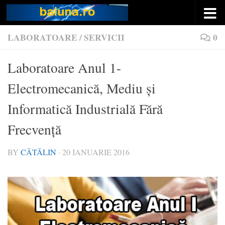
Skip to content
LABORATOARE
/
SERVICII
0
Laboratoare Anul 1-
Electromecanică, Mediu și
Informatică Industrială Fără
Frecvență
BY
CĂTĂLIN
·
20 IANUARIE 2016