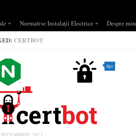
ale
Normative Instalații Electrice
Despre min
GED:
CERTBOT
0
 DECEMBRIE 2023