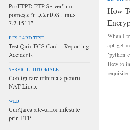
ProFTPD FTP Server” nu
How To
porneşte în „CentOS Linux
Encryp
7.2.1511”
When I tr
ECS CARD TEST
apt-get i
Test Quiz ECS Card – Reporting
Accidents
‘python-c
How to in
SERVICII
/
TUTORIALE
requisite:
Configurare minimala pentru
NAT Linux
WEB
Curățarea site-urilor infestate
prin FTP