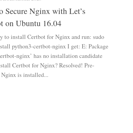
 Secure Nginx with Let’s
t on Ubuntu 16.04
y to install Certbot for Nginx and run: sudo
nstall python3-certbot-nginx I get: E: Package
ertbot-nginx’ has no installation candidate
stall Certbot for Nginx? Resolved! Pre-
 Nginx is installed...