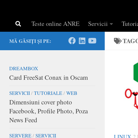
Teste online ANRE
Servicii
Tutori
TAG
MĂ GĂSIȚI ȘI PE:
DREAMBOX
Card FreeSat Conax in Oscam
SERVICII
/
TUTORIALE
/
WEB
Dimensiuni cover photo
Facebook, Profile Photo, Poza
News Feed
SERVERE
/
SERVICII
LINUX
2