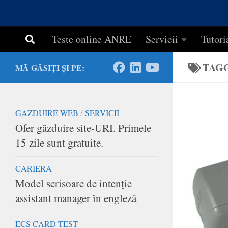
Teste online ANRE
Servicii
Tutori
TAG
MĂ GĂSIȚI ȘI PE:
GAZDUIRE WEB
/
SERVICII
Ofer găzduire site-URI. Primele
15 zile sunt gratuite.
CARIERA
Model scrisoare de intenţie
assistant manager în engleză
ECS CARD TEST