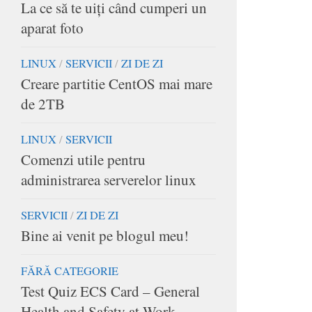
La ce să te uiţi când cumperi un
aparat foto
LINUX
/
SERVICII
/
ZI DE ZI
Creare partitie CentOS mai mare
de 2TB
LINUX
/
SERVICII
Comenzi utile pentru
administrarea serverelor linux
SERVICII
/
ZI DE ZI
Bine ai venit pe blogul meu!
FĂRĂ CATEGORIE
Test Quiz ECS Card – General
Health and Safety at Work