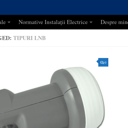
ale
Normative Instalații Electrice
Despre min
GED:
TIPURI LNB
0