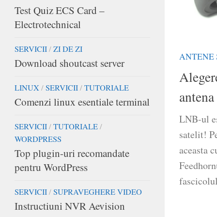
Test Quiz ECS Card –
Electrotechnical
SERVICII
/
ZI DE ZI
ANTENE 
Download shoutcast server
Aleger
LINUX
/
SERVICII
/
TUTORIALE
antena 
Comenzi linux esentiale terminal
LNB-ul es
SERVICII
/
TUTORIALE
/
satelit! 
WORDPRESS
aceasta c
Top plugin-uri recomandate
Feedhornu
pentru WordPress
fascicolul
SERVICII
/
SUPRAVEGHERE VIDEO
Instructiuni NVR Aevision